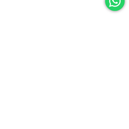
שפיקה
שיפודיה כמו של פעם. אמיתית, מדויקת ומהנה. אם
בא לכם להנות מבשר איכותי ופיתה מפנקת - זה
המקום עבורכם. ארוחה...
קרא עוד