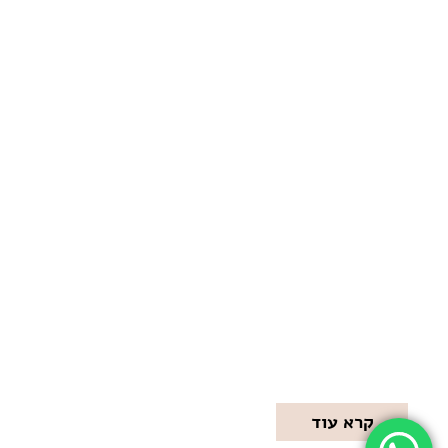
מרינדו
מתמחה בגידול ושיווק בשר משובח – ישר מהמגדל
לצלחת, תוך הקפדה על תנאי גידול קפדניים, איכות
בלתי מתפשרת וחוויית טעם...
קרא עוד