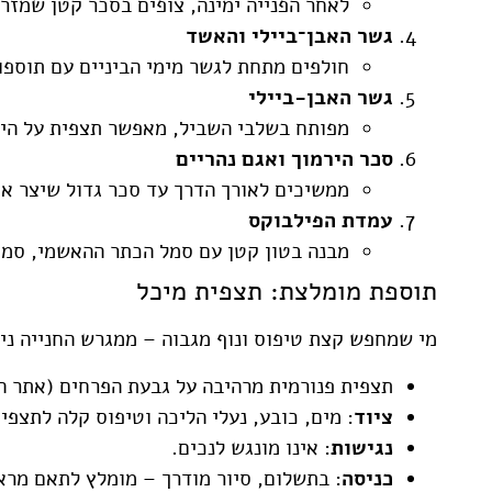
לאחר הפנייה ימינה, צופים בסכר קטן שמזר
גשר האבן־ביילי והאשד
חולפים מתחת לגשר מימי הביניים עם תוספו
גשר האבן-ביילי
מפותח בשלבי השביל, מאפשר תצפית על הירמ
סכר הירמוך ואגם נהריים
ממשיכים לאורך הדרך עד סכר גדול שיצר את 
עמדת הפילבוקס
מבנה בטון קטן עם סמל הכתר ההאשמי, סמו
תוספת מומלצת: תצפית מיכל
מי שמחפש קצת טיפוס ונוף מגבוה – ממגרש החנייה ניתן להמשיך בש
תצפית פנורמית מרהיבה על גבעת הפרחים (אתר ה
ציוד
: מים, כובע, נעלי הליכה וטיפוס קלה לתצפי
נגישות
: אינו מונגש לנכים.
כניסה
: בתשלום, סיור מודרך – מומלץ לתאם מראש לטלפון