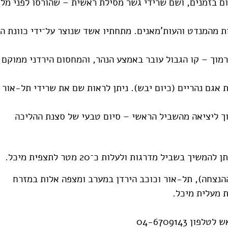
ום בזמנים, ושם שרידי גשר מסילת ראשית – שהורסו לפני מלח
ת מהמנדט והעות'מאנים. מתחתיו אשד שנוצר על־ידי כוונת ה
וך – קו הגבול עובר באמצע הנהר, והמחסום הירדני ממוקם 
אגם נהריים (כיום יבש). ניתן לראות שם את שרידי תל-אור 
ך ליציאה מהשביל הראשי – סיום טבעי של סצנת ההליכה
ביל מדרגות ולעלות כ־20 מטר לתצפית מיכל.
הנצחה), תל-אור וכוכב הירדן במערב ומצפה אלות במזרח
ת מעלית מיכל.
 04-6709143