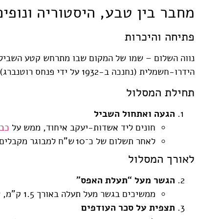
מחבר בין טבע, היסטוריה ונופי
פתיחה והיכרות
נווה השלום – שמו של המקום שבו מתרחש קטע השביל קס
הידרו-חשמלית (נחנכה ב-1932 על ידי פנחס רוטנברג), ושאריות סמליות ממפעל חכם ומרתק בחזית הטכנולוגיה של התקופה
תחילת המסלול
הגעה ואתחול השביל
חונים ליד אשדות-יעקב איחוד, ממש על
כביש 0
לאחר תשלום של כ־10 ש"ח למבוגר מקבלים דפדפת הדרכה ומתחילים בטיילת טבעתית באורך של כ־900 מ'
לאורך המסלול
הגשר מעל “תעלת האפס”
ממשיכים בגשר מעל תעלה באורך 1.5 ק"מ, שטוחה לחלוטין ונבנתה לשעת חשמל; כיום היא יבשה
תצפית על סכר העודפים