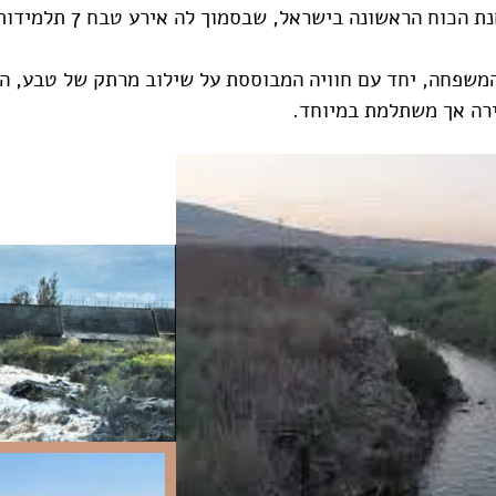
ל, שבסמוך לה אירע טבח 7 תלמידות ב-1997, ונותר מוקד של זיכרון – גבעת הפרחים
משפחה, יחד עם חוויה המבוססת על שילוב מרתק של טבע, היס
ירה אך משתלמת במיוחד.