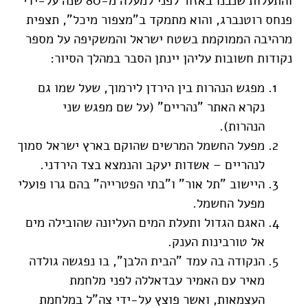
והתעלות שנבנו באזור לפני למעלה מ-80 שנה על-ידי
פנחס רוטנברג, והוא מתמקד ב"מצפור מיכל", תצפית
מרהיבה הממוקמת בשטח ישראל והמשקיפה על מספר
נקודות חשובות עליהן יינתן הסבר במהלך הסיור:
מפגש הנהרות בין הירדן לירמוך, שעל שמו גם
נקרא האתר "נהריים" (על שם מפגש שני
הנהרות).
מפעל החשמל המרשים שהוקם בארץ ישראל סמוך
לנהריים – אשדות יעקב והנמצא בצד הירדני.
היישוב "תל אור" ו"בתי הפטרייה" בהם גרו פועלי
מפעל החשמל.
האגם הגדול ותעלת המים העליונה שהובילה מים
אל טורבינות הענק.
הנקודה בה עמד "הבית הלבן", בו נפגשה גולדה
מאיר עם האמיר עבדאללה לפני מלחמת
העצמאות, ואשר פוצץ על-ידי צה"ל במלחמת