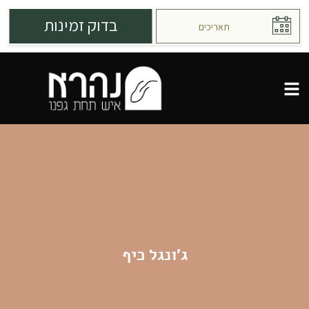
ג׳ונגל כיף